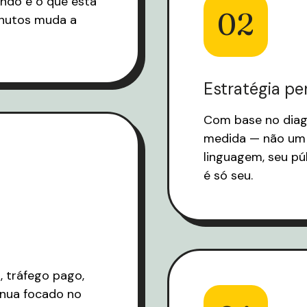
ando e o que está
02
inutos muda a
Estratégia pe
Com base no diag
medida — não um 
linguagem, seu pú
é só seu.
, tráfego pago,
inua focado no