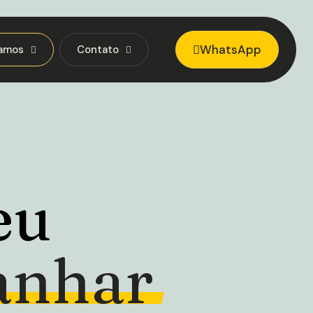
WhatsApp
amos
Contato
eu
anhar