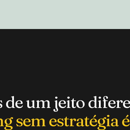
de um jeito difer
g sem estratégia é 