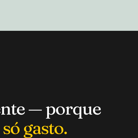
ente — porque
só gasto.