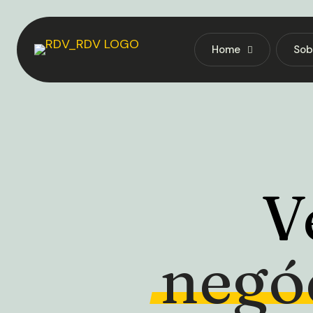
Home
Sob
V
negó