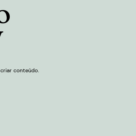
o
V
criar conteúdo.