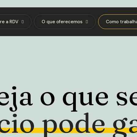
re a RDV
O que oferecemos
Como trabalh
eja o que s
cio
pode
g