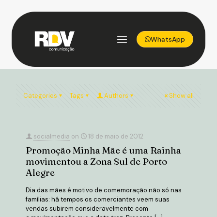
Redes Sociais
WhatsApp
Home
Blog
Redes Sociais
Categories
Tags
Authors
Show all
socialmedia
on
18 de maio de 2012
Promoção Minha Mãe é uma Rainha
movimentou a Zona Sul de Porto
Alegre
Dia das mães é motivo de comemoração não só nas
famílias: há tempos os comerciantes veem suas
vendas subirem consideravelmente com